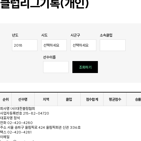
클럽리그기록(개인)
년도
시도
시군구
소속클럽
선수이름
조회하기
순위
선수명
지역
클럽
점수합계
평균점수
승률
회사명
(사)대한볼링협회
사업자등록번호
215-82-04720
대표자명
정석
전화
02-420-4280
주소
서울 송파구 올림픽로 424 올림픽회관 신관 336호
팩스
02-420-4281
이메일