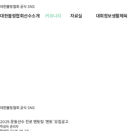
대한볼링협회 공식 SNS
대한볼링협회
선수소개
커뮤니티
자료실
대회정보
생활체육
대한볼링협회 공식 SNS
2025 운동선수 진로 멘토링 '멘토' 모집공고
작성자
관리자
작성일
2025.05.23