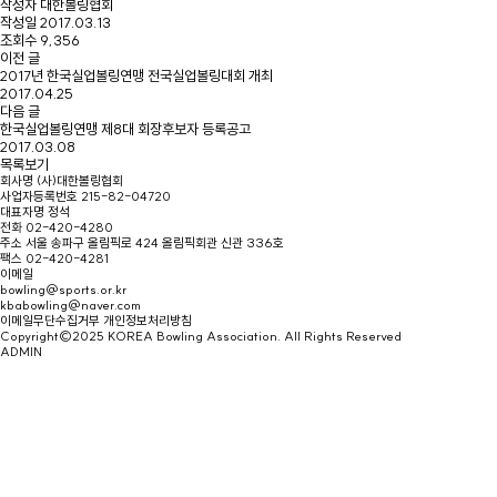
작성자
대한볼링협회
작성일
2017.03.13
조회수
9,356
이전 글
2017년 한국실업볼링연맹 전국실업볼링대회 개최
2017.04.25
다음 글
한국실업볼링연맹 제8대 회장후보자 등록공고
2017.03.08
목록보기
회사명
(사)대한볼링협회
사업자등록번호
215-82-04720
대표자명
정석
전화
02-420-4280
주소
서울 송파구 올림픽로 424 올림픽회관 신관 336호
팩스
02-420-4281
이메일
bowling@sports.or.kr
kbabowling@naver.com
이메일무단수집거부
개인정보처리방침
Copyright©2025 KOREA Bowling Association. All Rights Reserved
ADMIN