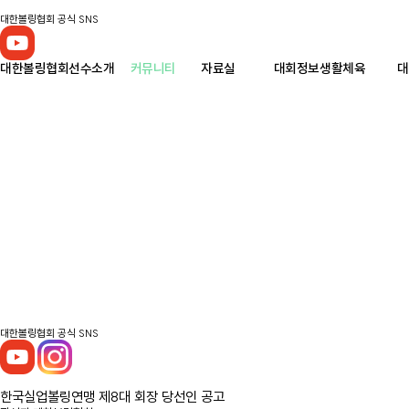
대한볼링협회 공식 SNS
대한볼링협회
선수소개
커뮤니티
자료실
대회정보
생활체육
대
대한볼링협회 공식 SNS
한국실업볼링연맹 제8대 회장 당선인 공고