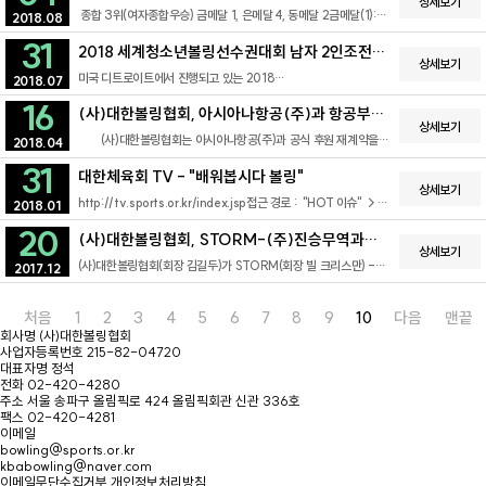
홍해솔여자 마스터즈 은메달 이연지, 동메달 이나영남자 마스터즈
상세보기
Ahokas Jesse 선수를 만나 235대 224로 금메달을 확정했다.
종합 ​3위(여자종합우승) 금메달 1, 은메달 4, 동메달 2​금메달(1):
은메달 박종우, 동메달 구성회
2018.08
2인조 예선에서는 A조 여자 1위, 남자 2위로 경기를 종료했다. B조
이정민(마스터즈)은메달(4): 한재현(개인종합), 홍선화(개인종합),
경기 결과에 따라 추가 메달을 기대하고 있다.
31
손현지(마스터즈), 여자팀(단체전)동메달(2): 한재현(마스터즈),
2018 세계청소년볼링선수권대회 남자 2인조전
지근, 한재현(2인조)
상세보기
동메달
미국 디트로이트에서 진행되고 있는 2018
2018.07
세계청소년볼링선수권대회 남자 2인조전에서 지근(금천고), 한재현
16
(한국체대)선수가 동메달을 획득했습니다.
(사)대한볼링협회, 아시아나항공(주)과 항공부문
상세보기
공식후원 재계약 채결
​(사)대한볼링협회는 아시아나항공(주)과 공식 후원 재계약을
2018.04
체결하였습니다.이로써 2015년도부터 공식후원사로 협회를
31
지원해온 아시아나항공은 이번 계약을 통해 국가대표 /
대한체육회 TV - "배워봅시다 볼링"
청소년대표팀의 국제대회 참가 시 추가 수하물을 지원하게
상세보기
http://tv.sports.or.kr/index.jsp접근 경로 : "HOT 이슈" →
되었습니다.대한민국 볼링 선수단을 지원해주시는 아시아나항공에
2018.01
"포커스 대한체육회" → 2018.01.25 7회촬영 협조 : 경희대학교
깊이 감사드립니다. 또한, 많은 볼링 가족 여러분들께 우리 협회의
20
볼링팀 이재권 코치. 경북도청 장성훈 선수.많은 시청
공식후원사인 아시아나항공에 대해 깊은 애정과 관심을
(사)대한볼링협회, STORM-(주)진승무역과
부탁드립니다.
상세보기
부탁드립니다.
물품 후원계약 3년 연장
(사)대한볼링협회(회장 김길두)가 STORM(회장 빌 크리스만) -
2017.12
(주)진승무역(대표 전진표)과 3년간 물품 후원계약을 연장했다.
지난 2015년부터 2017년까지 대한볼링협회를 공식후원했던
STORM과 (주)진승무역은 지원규모를 확대하여 국가대표의
처음
1
2
3
4
5
6
7
8
9
10
다음
맨끝
유니폼과 볼, 테크니컬 코치지원 등 후원을 연장하는 계약을
회사명
(사)대한볼링협회
체결하였다.
사업자등록번호
215-82-04720
대표자명
정석
전화
02-420-4280
주소
서울 송파구 올림픽로 424 올림픽회관 신관 336호
팩스
02-420-4281
이메일
bowling@sports.or.kr
kbabowling@naver.com
이메일무단수집거부
개인정보처리방침