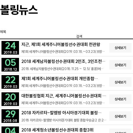
볼링뉴스
검색
24
지근, 제1회 세계주니어볼링선수권대회 전관왕
상세보기
제1회 세계주니어볼링선수권대회(2019.03.18.~03.23/프랑스
2019.03
파리)에서 볼링 유망주 지근(충북 금천고) 선수가 전관왕을
05
차지했다. 대회 마지막날인 23일(현지시각) 프랑스 파리에 위치한
2018 세계남자볼링선수권대회 2인조, 3인조전
유도홀에 특설된 레인에서 우리나라 선수들은 남자 2인조전
상세보기
동메달
2018 세계남자볼링선수권대회(2018.11.25 ~ 12.5/ 홍콩)에
결승에서 미국을 만나 534대 502로 이기고 금메달을 목에 걸었다.
2018.12
참가중인 우리나라 선수들이 2인조전(김경민, 박종우), 3인조전
이어진 여자 2인조전 결승에서는 미국에게 478대 452점으로
22
(구성회, 김경민, 박종우)에서 각각 동메달을 획득했다.현재까지
아쉽게 패하며 은메달에 그쳤다. 남자 마스터즈 결승에선 지근
제1회 세계주니어볼링선수권대회 개인종합
동메달 2개로 종합 6위에 랭크되어 있다.개인종합 성적 상위
상세보기
선수가 핀란드의 Puharinen, Pyry에게 2게임 연속으로 이기며
싹쓸이!
제1회 세계주니어볼링선수권대회(2019.03.18.~03.23/프랑스
24위까지 마스터즈는 5위 구성회(부산광역시청), 8위 김경민
2019.03
금메달을 차지했다. 여자 마스터즈 경기는 우리나라 선수들끼리
파리)에서 우리나라 지근(충북 금천고), 홍소리(부평구청) 선수는
(인천교통공사) 선수가 진출하였다.
결승전을 치뤘다. 첫 게임을 264대 223점으로 정영선(한국체대)
20
남녀 개인종합에서 각각 금메달을 획득했다. 박동혁(경기 광남고)은
대한볼링협회 지근, 세계주니어볼링선수권대회 첫
선수에게 내준 홍소리(부평구청)선수는 이어진 두 판을 모두 이기며
동메달을 더했다. 개인종합은 개인전, 2인조전, 4인조전의 개인
상세보기
금메달을 획득했고 정영선 선수는 은메달을 목에 걸었다.
금메달
제1회 세계주니어볼링선수권대회(2019.03.18.~03.23/프랑스
점수 합산으로 순위를 결정하는 종목이다. 우리나라는 남녀 모두
2019.03
4인조전에서도 우리나라 선수들은 멕시코를 맞아 두 판을 연속으로
파리)에 참가한 지근(충북 금천고) 선수가 대회의 둘째 날인 19일
2인조전 결승, 남녀 혼합 팀전 준결승에 진출해 있는 상태다. 지근
이기면서 가볍게 금메달을 획득했다. 종합우승으로 마무리한
29
남자 개인전 금메달을 획득했다. 우리나라 선수단(회장 김길두)은
(충북 금천고)은 개인전에 이어 개인종합에서 금메달을 추가해 대회
2018 자카르타-팔렘방 아시아경기대회 볼링
우리나라 주니어대표팀은 25일 인천국제공항을 통해 귀국한다.
남자 개인전에 박동혁(경기 광남고), 지근(충북 금천고), 여자
상세보기
2관왕에 올랐다. 2인조전 남녀 모두 결승에 진출해 있는 우리나라
종합우승
2018 자카르타-팔렘방 아시아경기대회 볼링 종합우승​금:2 은:2
개인전에 정영선(한국체대), 홍소리(부평구청)이 참가하였다. 예선
2018.08
선수들은 내일 열리는 4인조전 준결승과 마스터즈 예선, 준결승에서
동:2여자 6인조 금메달 김현미, 류서연, 백승자, 이나영, 이연지,
A조 1위로 준결승전에 진출한 지근 선수는 준결승전에서 300점
좋은 성적을 기대한다.
04
한 별남자 6인조 금메달 강희원, 구성회, 김종욱, 박종우, 최복음,
퍼펙트게임을 기록하며 결승전에 올랐다. 결승전에서는 핀란드의
2018 세계청소년볼링선수권대회 종합3위