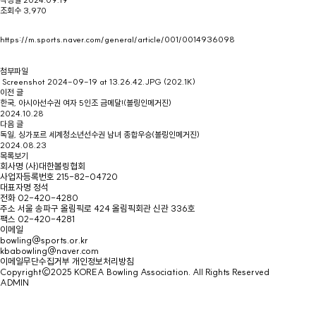
조회수
3,970
https://m.sports.naver.com/general/article/001/0014936098
첨부파일
Screenshot 2024-09-19 at 13.26.42.JPG
(202.1K)
이전 글
한국, 아시아선수권 여자 5인조 금메달!(볼링인메거진)
2024.10.28
다음 글
독일, 싱가포르 세계청소년선수권 남녀 종합우승(볼링인메거진)
2024.08.23
목록보기
회사명
(사)대한볼링협회
사업자등록번호
215-82-04720
대표자명
정석
전화
02-420-4280
주소
서울 송파구 올림픽로 424 올림픽회관 신관 336호
팩스
02-420-4281
이메일
bowling@sports.or.kr
kbabowling@naver.com
이메일무단수집거부
개인정보처리방침
Copyright©2025 KOREA Bowling Association. All Rights Reserved
ADMIN