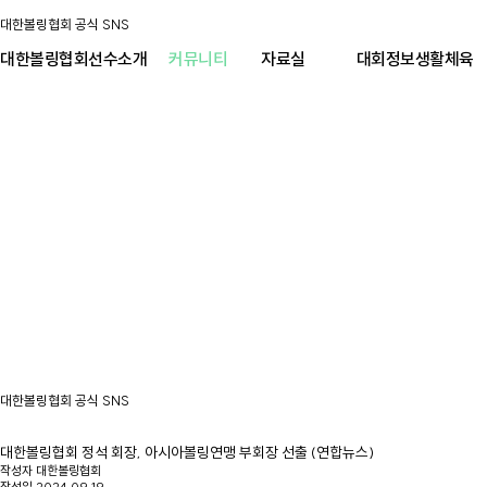
대한볼링협회 공식 SNS
대한볼링협회
선수소개
커뮤니티
자료실
대회정보
생활체육
대한볼링협회 공식 SNS
대한볼링협회 정석 회장, 아시아볼링연맹 부회장 선출 (연합뉴스)
작성자
대한볼링협회
작성일
2024.09.19