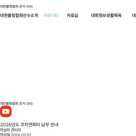
대한볼링협회 공식 SNS
대한볼링협회
선수소개
커뮤니티
자료실
대회정보
생활체육
대
대한볼링협회 공식 SNS
2026년도 코치연회비 납부 안내
작성자
관리자
작성일
2026.01.02