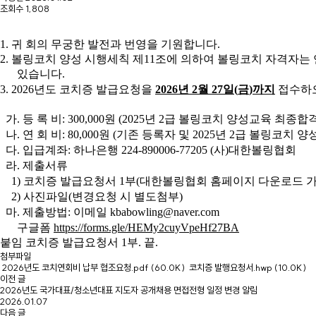
조회수
1,808
1.
귀 회의 무궁한 발전과 번영을 기원합니다
.
2.
볼링코치 양성 시행세칙 제
11
조에 의하여 볼링코치 자격자는 
있습니다
.
3. 2026
년도 코치증 발급요청을
2026
년
2
월
27
일
(
금
)
까지
접수하오
가
.
등 록 비
: 300,000
원
(2025
년
2
급 볼링코치 양성교육 최종합
나
.
연 회 비
: 80,000
원
(
기존 등록자 및
2025
년
2
급 볼링코치 양
다
.
입급계좌
:
하나은행
224-890006-77205 (
사
)
대한볼링협회
라
.
제출서류
1)
코치증 발급요청서
1
부
(
대한볼링협회 홈페이지 다운로드 
2)
사진파일
(
변경요청 시 별도첨부
)
마
.
제출방법
:
이메일
kbabowling@naver.com
구글폼
https://forms.gle/HEMy2cuyVpeHf27BA
붙임 코치증 발급요청서
1
부
.
끝
.
첨부파일
2026년도 코치연회비 납부 협조요청.pdf
(60.0K)
코치증 발행요청서.hwp
(10.0K)
이전 글
2026년도 국가대표/청소년대표 지도자 공개채용 면접전형 일정 변경 알림
2026.01.07
다음 글